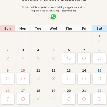
Walk-ins will be subjected to the availability of appointment slots.
For prompt replies, WhatsApp is recommended.
Sun
Mon
Tue
Wed
Thu
Fri
Sat
1
2
3
4
5
6
7
8
9
10
11
12
13
14
15
16
17
18
19
20
21
22